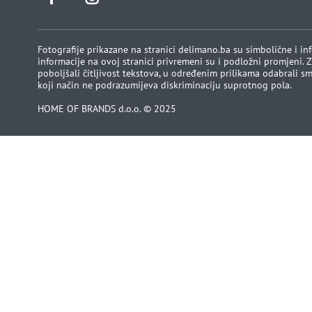
Fotografije prikazane na stranici delimano.ba su simbolične i in
informacije na ovoj stranici privremeni su i podložni promjeni.
poboljšali čitljivost tekstova, u određenim prilikama odabrali smo
koji način ne podrazumijeva diskriminaciju suprotnog pola.
HOME OF BRANDS d.o.o. © 2025