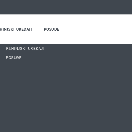
HINJSKI UREĐAJI
POSUĐE
KATEGORIJE PROIZVODA
KUHINJSKI PRIBOR
KUHINJSKI UREĐAJI
POSUĐE