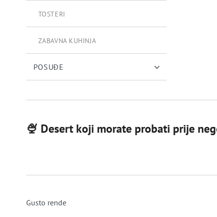
CJEDILJKA ZA AGRUME
TOSTERI
ZABAVNA KUHINJA
POSUĐE
🍨 Desert koji morate probati prije nego
Gusto rende