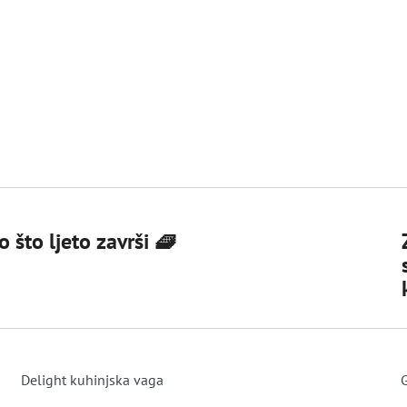
 što ljeto završi 🧇
Delight kuhinjska vaga
G