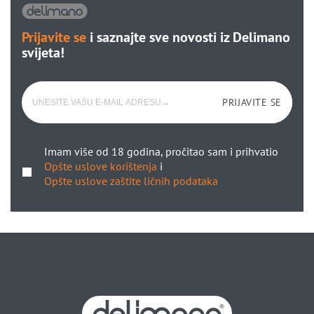
Prijavite se
i saznajte sve novosti iz Delimano
svijeta!
PRIJAVITE SE
Imam više od 18 godina, pročitao sam i prihvatio
Opšte uslove korištenja
i
Opšte uslove zaštite ličnih podataka