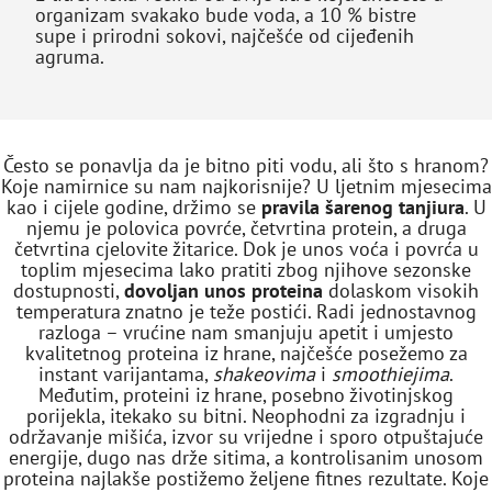
organizam svakako bude voda, a 10 % bistre
supe i prirodni sokovi, najčešće od cijeđenih
agruma.
Često se ponavlja da je bitno piti vodu, ali što s hranom?
Koje namirnice su nam najkorisnije? U ljetnim mjesecima
kao i cijele godine, držimo se
pravila šarenog tanjiura
. U
njemu je polovica povrće, četvrtina protein, a druga
četvrtina cjelovite žitarice. Dok je unos voća i povrća u
toplim mjesecima lako pratiti zbog njihove sezonske
dostupnosti,
dovoljan unos proteina
dolaskom visokih
temperatura znatno je teže postići. Radi jednostavnog
razloga – vrućine nam smanjuju apetit i umjesto
kvalitetnog proteina iz hrane, najčešće posežemo za
instant varijantama,
shakeovima
i
smoothiejima
.
Međutim, proteini iz hrane, posebno životinjskog
porijekla, itekako su bitni. Neophodni za izgradnju i
održavanje mišića, izvor su vrijedne i sporo otpuštajuće
energije, dugo nas drže sitima, a kontrolisanim unosom
proteina najlakše postižemo željene fitnes rezultate. Koje