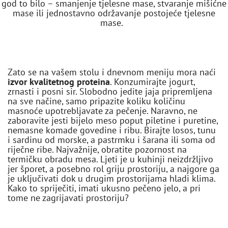
god to bilo – smanjenje tjelesne mase, stvaranje mišićne
mase ili jednostavno održavanje postojeće tjelesne
mase.
Zato se na vašem stolu i dnevnom meniju mora naći
izvor kvalitetnog proteina
. Konzumirajte jogurt,
zrnasti i posni sir. Slobodno jedite jaja pripremljena
na sve načine, samo pripazite koliku količinu
masnoće upotrebljavate za pečenje. Naravno, ne
zaboravite jesti bijelo meso poput piletine i puretine,
nemasne komade govedine i ribu. Birajte losos, tunu
i sardinu od morske, a pastrmku i šarana ili soma od
riječne ribe. Najvažnije, obratite pozornost na
termičku obradu mesa. Ljeti je u kuhinji neizdržljivo
jer šporet, a posebno rol griju prostoriju, a najgore ga
je uključivati dok u drugim prostorijama hladi klima.
Kako to spriječiti, imati ukusno pečeno jelo, a pri
tome ne zagrijavati prostoriju?