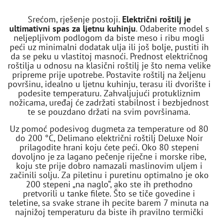
Srećom, rješenje postoji.
Električni roštilj je
ultimativni spas za ljetnu kuhinju
. Odaberite model s
neljepljivom podlogom da biste meso i ribu mogli
peći uz minimalni dodatak ulja ili još bolje, pustiti ih
da se peku u vlastitoj masnoći. Prednost električnog
roštilja u odnosu na klasični roštilj je što nema velike
pripreme prije upotrebe. Postavite roštilj na željenu
površinu, idealno u ljetnu kuhinju, terasu ili dvorište i
podesite temperaturu. Zahvaljujući protukliznim
nožicama, uređaj će zadržati stabilnost i bezbjednost
te se pouzdano držati na svim površinama.
Uz pomoć podesivog dugmeta za temperature od 80
do 200 °C, Delimano električni roštilj Deluxe Noir
prilagodite hrani koju ćete peći. Oko 80 stepeni
dovoljno je za lagano pečenje riječne i morske ribe,
koju ste prije dobro namazali maslinovim uljem i
začinili solju. Za piletinu i puretinu optimalno je oko
200 stepeni „na naglo“, ako ste ih prethodno
pretvorili u tanke filete. Što se tiče govedine i
teletine, sa svake strane ih pecite barem 7 minuta na
najnižoj temperaturu da biste ih pravilno termički