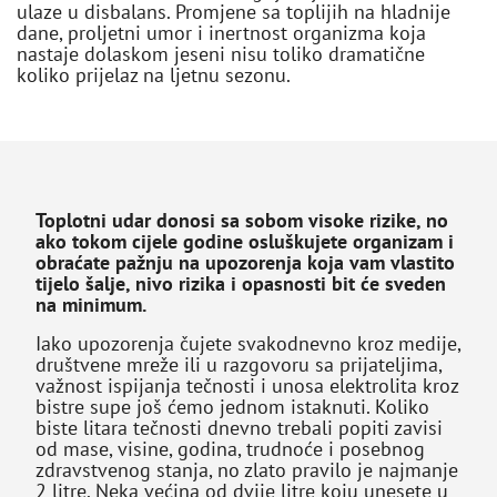
ulaze u disbalans. Promjene sa toplijih na hladnije
dane, proljetni umor i inertnost organizma koja
nastaje dolaskom jeseni nisu toliko dramatične
koliko prijelaz na ljetnu sezonu.
Toplotni udar donosi sa sobom visoke rizike, no
ako tokom cijele godine osluškujete organizam i
obraćate pažnju na upozorenja koja vam vlastito
tijelo šalje, nivo rizika i opasnosti bit će sveden
na minimum.
Iako upozorenja čujete svakodnevno kroz medije,
društvene mreže ili u razgovoru sa prijateljima,
važnost ispijanja tečnosti i unosa elektrolita kroz
bistre supe još ćemo jednom istaknuti. Koliko
biste litara tečnosti dnevno trebali popiti zavisi
od mase, visine, godina, trudnoće i posebnog
zdravstvenog stanja, no zlato pravilo je najmanje
2 litre. Neka većina od dvije litre koju unesete u