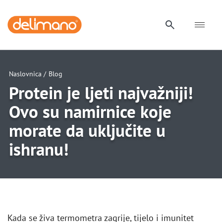
Naslovnica /
Blog
Protein je ljeti najvažniji!
Ovo su namirnice koje
morate da uključite u
ishranu!
Kada se živa termometra zagrije, tijelo i imunitet