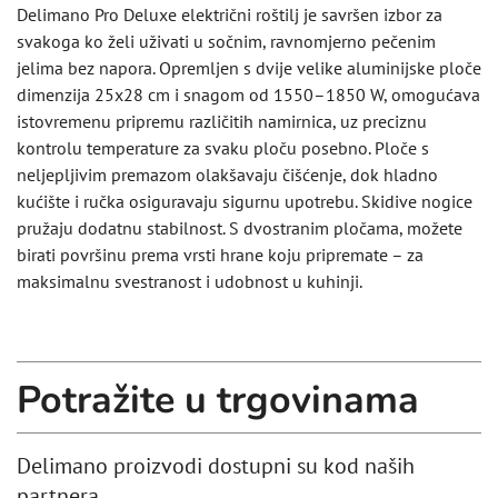
Delimano Pro Deluxe električni roštilj je savršen izbor za
svakoga ko želi uživati u sočnim, ravnomjerno pečenim
jelima bez napora. Opremljen s dvije velike aluminijske ploče
dimenzija 25x28 cm i snagom od 1550–1850 W, omogućava
istovremenu pripremu različitih namirnica, uz preciznu
kontrolu temperature za svaku ploču posebno. Ploče s
neljepljivim premazom olakšavaju čišćenje, dok hladno
kućište i ručka osiguravaju sigurnu upotrebu. Skidive nogice
pružaju dodatnu stabilnost. S dvostranim pločama, možete
birati površinu prema vrsti hrane koju pripremate – za
maksimalnu svestranost i udobnost u kuhinji.
Potražite u trgovinama
Delimano proizvodi dostupni su kod naših
partnera