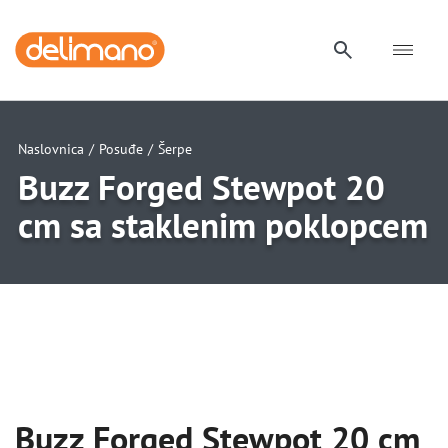
Naslovnica
/
Posuđe
/
Šerpe
Buzz Forged Stewpot 20
cm sa staklenim poklopcem
uwu
uwu
uwu
uwu
uwu
Buzz Forged Stewpot 20 cm