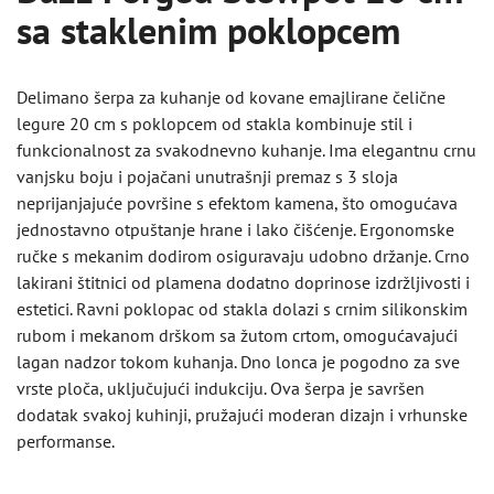
sa staklenim poklopcem
Delimano šerpa za kuhanje od kovane emajlirane čelične
legure 20 cm s poklopcem od stakla kombinuje stil i
funkcionalnost za svakodnevno kuhanje. Ima elegantnu crnu
vanjsku boju i pojačani unutrašnji premaz s 3 sloja
neprijanjajuće površine s efektom kamena, što omogućava
jednostavno otpuštanje hrane i lako čišćenje. Ergonomske
ručke s mekanim dodirom osiguravaju udobno držanje. Crno
lakirani štitnici od plamena dodatno doprinose izdržljivosti i
estetici. Ravni poklopac od stakla dolazi s crnim silikonskim
rubom i mekanom drškom sa žutom crtom, omogućavajući
lagan nadzor tokom kuhanja. Dno lonca je pogodno za sve
vrste ploča, uključujući indukciju. Ova šerpa je savršen
dodatak svakoj kuhinji, pružajući moderan dizajn i vrhunske
performanse.