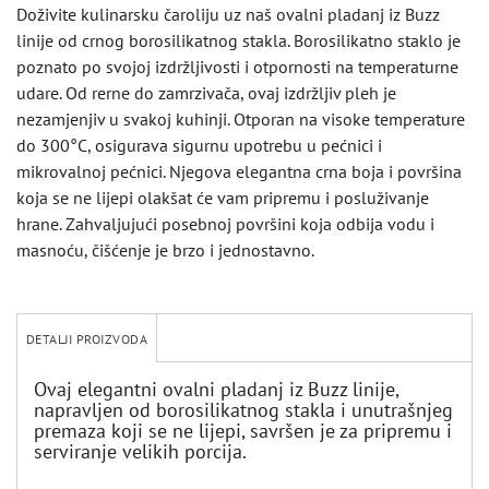
Doživite kulinarsku čaroliju uz naš ovalni pladanj iz Buzz
linije od crnog borosilikatnog stakla. Borosilikatno staklo je
poznato po svojoj izdržljivosti i otpornosti na temperaturne
udare. Od rerne do zamrzivača, ovaj izdržljiv pleh je
nezamjenjiv u svakoj kuhinji. Otporan na visoke temperature
do 300°C, osigurava sigurnu upotrebu u pećnici i
mikrovalnoj pećnici. Njegova elegantna crna boja i površina
koja se ne lijepi olakšat će vam pripremu i posluživanje
hrane. Zahvaljujući posebnoj površini koja odbija vodu i
masnoću, čišćenje je brzo i jednostavno.
DETALJI PROIZVODA
Ovaj elegantni ovalni pladanj iz Buzz linije,
napravljen od borosilikatnog stakla i unutrašnjeg
premaza koji se ne lijepi, savršen je za pripremu i
serviranje velikih porcija.