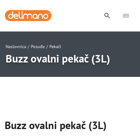
Naslovnica
/
Posuđe
/
Pekači
Buzz ovalni pekač (3L)
uwu
uwu
uwu
uwu
uwu
Buzz ovalni pekač (3L)