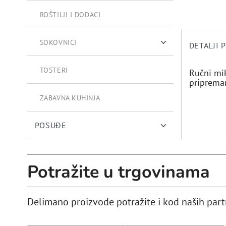
ROŠTILJI I DODACI
SOKOVNICI
DETALJI 
CJEDILJKA ZA AGRUME
TOSTERI
Ručni mik
pripremanj
ZABAVNA KUHINJA
POSUĐE
Potražite u trgovinama
Delimano proizvode potražite i kod naših par