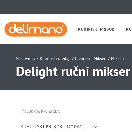
KUHINJSKI PRIBOR
KU
Naslovnica
/
Kuhinjski uređaji
/
Blenderi i Mikseri
/
Mikseri
Delight ručni mikser
KATEGORIJA PROIZVODA
uwu
uwu
uwu
KUHINJSKI PRIBOR I DODACI