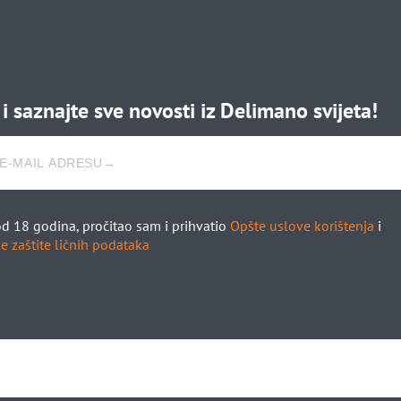
i saznajte sve novosti iz Delimano svijeta!
d 18 godina, pročitao sam i prihvatio
Opšte uslove korištenja
i
e zaštite ličnih podataka