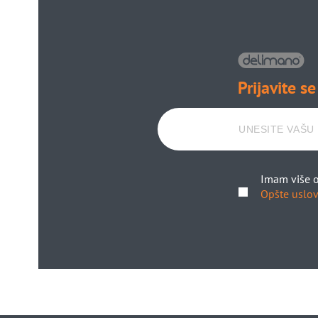
Prijavite se
Imam više o
Opšte uslov