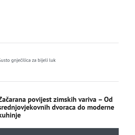
usto gnječilica za bijeli luk
Začarana povijest zimskih variva – Od
srednjovjekovnih dvoraca do moderne
kuhinje