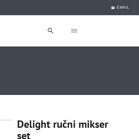
EMAIL
Delight ručni mikser
set