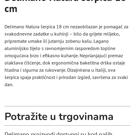
cm
Delimano Natura šerpica 18 cm nezaobilazan je pomagač za
svakodnevne zadatke u kuhinji – bilo da grijete mlijeko,
pripremate umake ili jutarnju zobenu kašu. Lagano
aluminijsko tijelo s ravnomjernim rasporedom topline
omogućava brzo i efikasno kuhanje. Neprianjajući premaz
olakšava čišćenje, dok ergonomična bakelitna drška ostaje
hladna i sigurna za rukovanje. Dizajnirana u Italiji, ova
šerpica spaja praktičnost i prirodan izgled, savršena za svaki
dan.
Potražite u trgovinama
Delimano proizvodi dostupni su kod naših