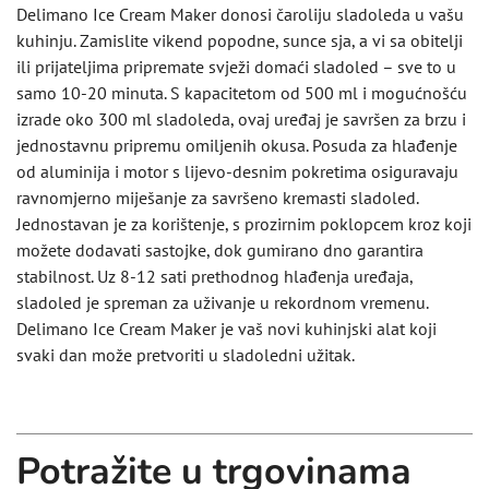
Delimano Ice Cream Maker donosi čaroliju sladoleda u vašu
kuhinju. Zamislite vikend popodne, sunce sja, a vi sa obitelji
ili prijateljima pripremate svježi domaći sladoled – sve to u
samo 10-20 minuta. S kapacitetom od 500 ml i mogućnošću
izrade oko 300 ml sladoleda, ovaj uređaj je savršen za brzu i
jednostavnu pripremu omiljenih okusa. Posuda za hlađenje
od aluminija i motor s lijevo-desnim pokretima osiguravaju
ravnomjerno miješanje za savršeno kremasti sladoled.
Jednostavan je za korištenje, s prozirnim poklopcem kroz koji
možete dodavati sastojke, dok gumirano dno garantira
stabilnost. Uz 8-12 sati prethodnog hlađenja uređaja,
sladoled je spreman za uživanje u rekordnom vremenu.
Delimano Ice Cream Maker je vaš novi kuhinjski alat koji
svaki dan može pretvoriti u sladoledni užitak.
Potražite u trgovinama