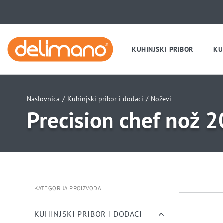
KUHINJSKI PRIBOR
KU
Naslovnica
/
Kuhinjski pribor i dodaci
/
Noževi
Precision chef nož 
KATEGORIJA PROIZVODA
uwu
uwu
KUHINJSKI PRIBOR I DODACI