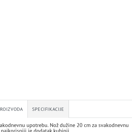
PROIZVODA
SPECIFIKACIJE
vakodnevnu upotrebu. Nož dužine 20 cm za svakodnevnu
najkorisniji je dodatak kuhinji.