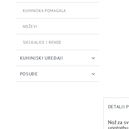
KUHINJSKA POMAGALA
NOŽEVI
SJECKALICE I RENDE
KUHINJSKI UREĐAJI
POSUĐE
DETALJI 
Nož za s
upotrebu 