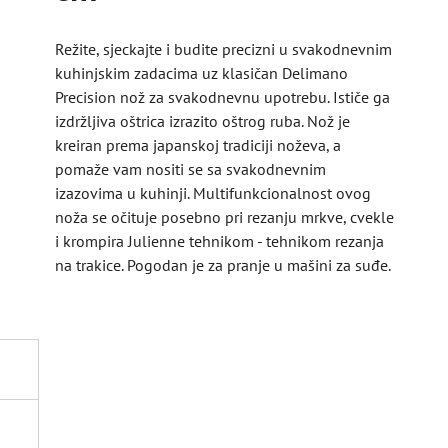
Režite, sjeckajte i budite precizni u svakodnevnim
kuhinjskim zadacima uz klasičan Delimano
Precision nož za svakodnevnu upotrebu. Ističe ga
izdržljiva oštrica izrazito oštrog ruba. Nož je
kreiran prema japanskoj tradiciji noževa, a
pomaže vam nositi se sa svakodnevnim
izazovima u kuhinji. Multifunkcionalnost ovog
noža se očituje posebno pri rezanju mrkve, cvekle
i krompira Julienne tehnikom - tehnikom rezanja
na trakice. Pogodan je za pranje u mašini za suđe.