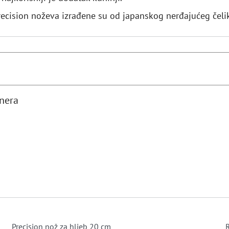
recision noževa izrađene su od japanskog nerđajućeg čeli
tnera
Precision nož za hljeb 20 cm