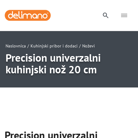
Naslovnica
/
Kuhinjski pribor i dodaci
/
Noževi
Precision univerzalni
kuhinjski nož 20 cm
uwu
uwu
Precision univerzalni