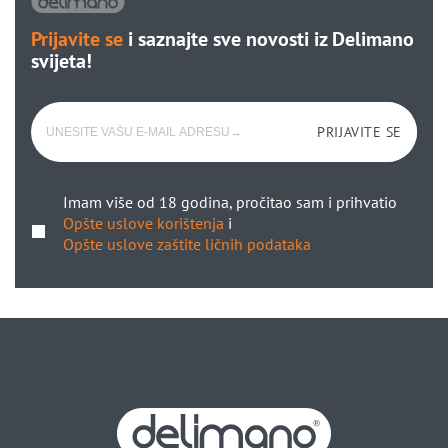
Prijavite se
i saznajte sve novosti iz Delimano
svijeta!
PRIJAVITE SE
Imam više od 18 godina, pročitao sam i prihvatio
Opšte uslove korištenja
i
Opšte uslove zaštite ličnih podataka