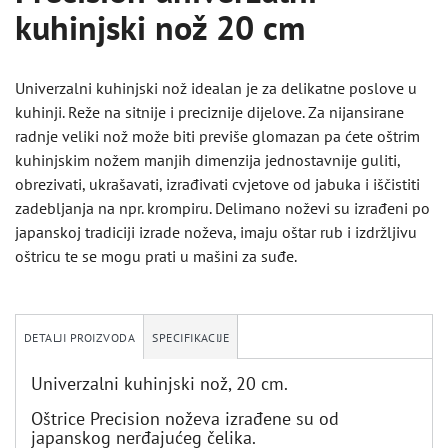
kuhinjski nož 20 cm
Univerzalni kuhinjski nož idealan je za delikatne poslove u
kuhinji. Reže na sitnije i preciznije dijelove. Za nijansirane
radnje veliki nož može biti previše glomazan pa ćete oštrim
kuhinjskim nožem manjih dimenzija jednostavnije guliti,
obrezivati, ukrašavati, izrađivati cvjetove od jabuka i iščistiti
zadebljanja na npr. krompiru. Delimano noževi su izrađeni po
japanskoj tradiciji izrade noževa, imaju oštar rub i izdržljivu
oštricu te se mogu prati u mašini za suđe.
DETALJI PROIZVODA
SPECIFIKACIJE
Univerzalni kuhinjski nož, 20 cm.
Oštrice Precision noževa izrađene su od
japanskog nerđajućeg čelika.