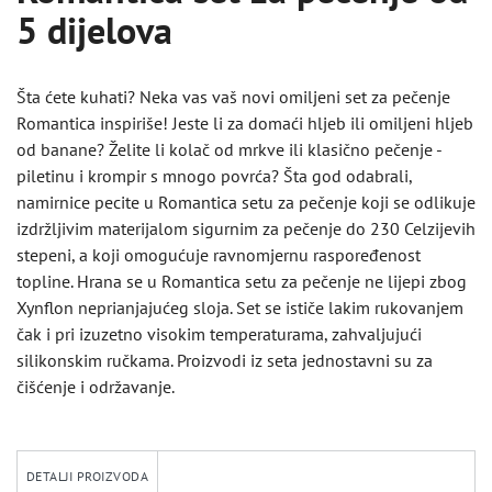
5 dijelova
Šta ćete kuhati? Neka vas vaš novi omiljeni set za pečenje
Romantica inspiriše! Jeste li za domaći hljeb ili omiljeni hljeb
od banane? Želite li kolač od mrkve ili klasično pečenje -
piletinu i krompir s mnogo povrća? Šta god odabrali,
namirnice pecite u Romantica setu za pečenje koji se odlikuje
izdržljivim materijalom sigurnim za pečenje do 230 Celzijevih
stepeni, a koji omogućuje ravnomjernu raspoređenost
topline. Hrana se u Romantica setu za pečenje ne lijepi zbog
Xynflon neprianjajućeg sloja. Set se ističe lakim rukovanjem
čak i pri izuzetno visokim temperaturama, zahvaljujući
silikonskim ručkama. Proizvodi iz seta jednostavni su za
čišćenje i održavanje.
DETALJI PROIZVODA