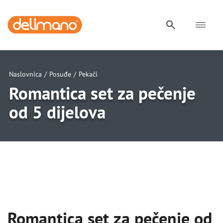
Naslovnica
/
Posuđe
/
Pekači
Romantica set za pečenje
od 5 dijelova
uwu
uwu
uwu
uwu
uwu
Romantica set za pečenje od