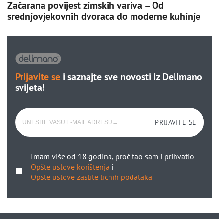
Začarana povijest zimskih variva – Od
srednjovjekovnih dvoraca do moderne kuhinje
Prijavite se
i saznajte sve novosti iz Delimano
svijeta!
PRIJAVITE SE
Imam više od 18 godina, pročitao sam i prihvatio
Opšte uslove korištenja
i
Opšte uslove zaštite ličnih podataka