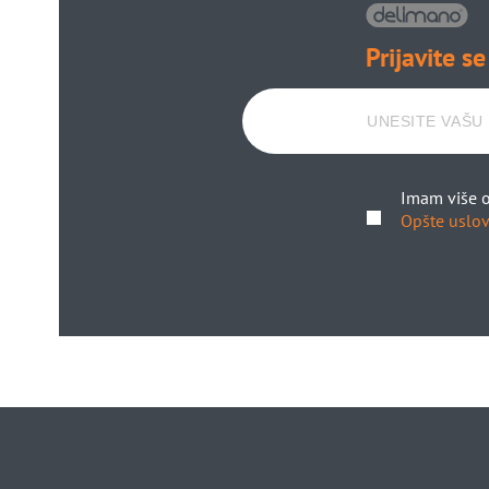
Prijavite se
Imam više o
Opšte uslov