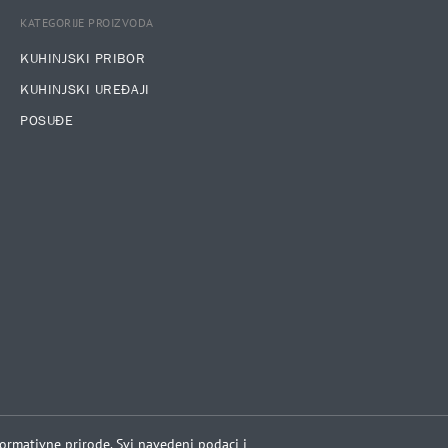
KATEGORIJE PROIZVODA
KUHINJSKI PRIBOR
KUHINJSKI UREĐAJI
POSUĐE
formativne prirode. Svi navedeni podaci i