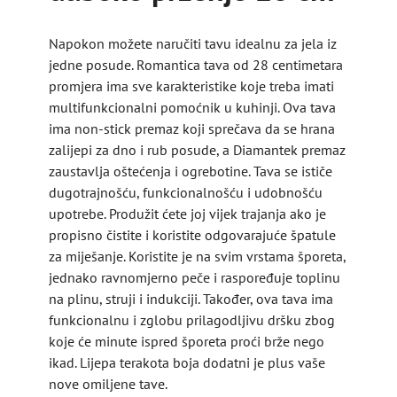
Napokon možete naručiti tavu idealnu za jela iz
jedne posude. Romantica tava od 28 centimetara
promjera ima sve karakteristike koje treba imati
multifunkcionalni pomoćnik u kuhinji. Ova tava
ima non-stick premaz koji sprečava da se hrana
zalijepi za dno i rub posude, a Diamantek premaz
zaustavlja oštećenja i ogrebotine. Tava se ističe
dugotrajnošću, funkcionalnošću i udobnošću
upotrebe. Produžit ćete joj vijek trajanja ako je
propisno čistite i koristite odgovarajuće špatule
za miješanje. Koristite je na svim vrstama šporeta,
jednako ravnomjerno peče i raspoređuje toplinu
na plinu, struji i indukciji. Također, ova tava ima
funkcionalnu i zglobu prilagodljivu dršku zbog
koje će minute ispred šporeta proći brže nego
ikad. Lijepa terakota boja dodatni je plus vaše
nove omiljene tave.