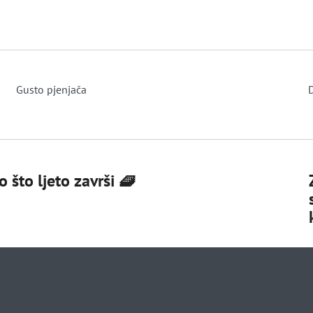
Gusto pjenjača
D
 što ljeto završi 🧇