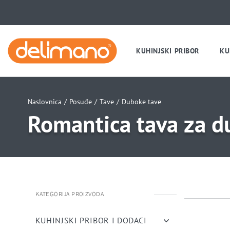
KUHINJSKI PRIBOR
KU
Naslovnica
/
Posuđe
/
Tave
/
Duboke tave
Romantica tava za d
KATEGORIJA PROIZVODA
uwu
uwu
uwu
uwu
KUHINJSKI PRIBOR I DODACI