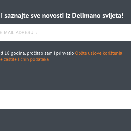
i saznajte sve novosti iz Delimano svijeta!
d 18 godina, pročitao sam i prihvatio
Opšte uslove korištenja
i
e zaštite ličnih podataka