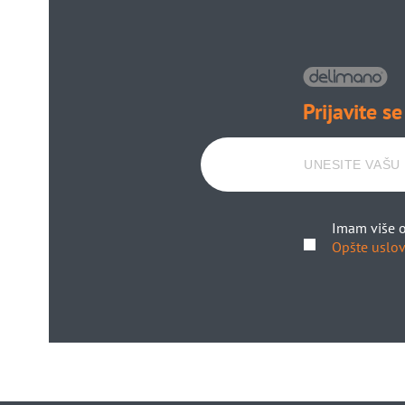
Prijavite se
Imam više o
Opšte uslov