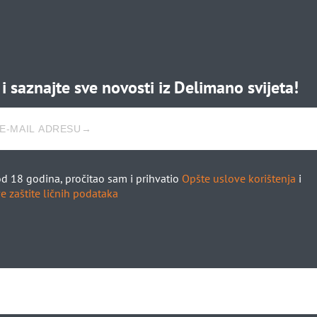
i saznajte sve novosti iz Delimano svijeta!
d 18 godina, pročitao sam i prihvatio
Opšte uslove korištenja
i
e zaštite ličnih podataka