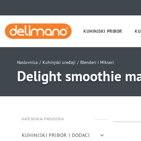
KUHINJSKI PRIBOR
KU
Naslovnica
/
Kuhinjski uređaji
/
Blenderi i Mikseri
Delight smoothie m
KATEGORIJA PROIZVODA
uwu
uwu
KUHINJSKI PRIBOR I DODACI