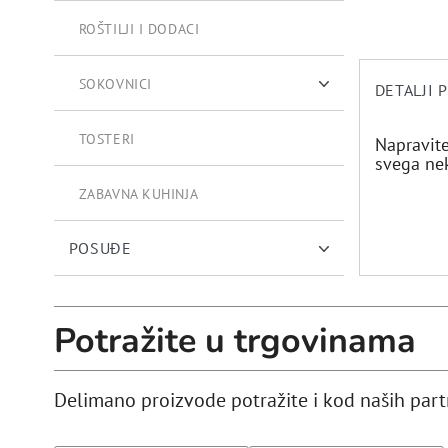
ROŠTILJI I DODACI
SOKOVNICI
DETALJI 
CJEDILJKA ZA AGRUME
TOSTERI
Napravit
svega ne
ZABAVNA KUHINJA
POSUĐE
Potražite u trgovinama
Delimano proizvode potražite i kod naših par