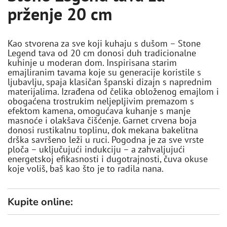
prženje 20 cm
Kao stvorena za sve koji kuhaju s dušom – Stone
Legend tava od 20 cm donosi duh tradicionalne
kuhinje u moderan dom. Inspirisana starim
emajliranim tavama koje su generacije koristile s
ljubavlju, spaja klasičan španski dizajn s naprednim
materijalima. Izrađena od čelika obloženog emajlom i
obogaćena trostrukim neljepljivim premazom s
efektom kamena, omogućava kuhanje s manje
masnoće i olakšava čišćenje. Garnet crvena boja
donosi rustikalnu toplinu, dok mekana bakelitna
drška savršeno leži u ruci. Pogodna je za sve vrste
ploča – uključujući indukciju – a zahvaljujući
energetskoj efikasnosti i dugotrajnosti, čuva okuse
koje voliš, baš kao što je to radila nana.
Kupite online: