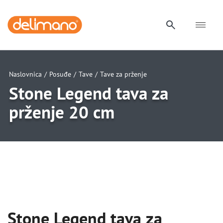
Naslovnica
/
Posuđe
/
Tave
/
Tave za prženje
Stone Legend tava za
prženje 20 cm
uwu
uwu
Stone Legend tava za