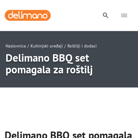
Naslovnica
/
Kuhinjski uređaji
/
Roštilji i dodaci
Delimano BBQ set
pomagala za roštilj
Delimano BBQ set pomagala