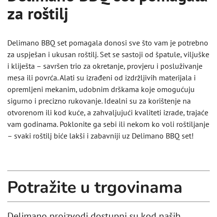
za roštilj
Delimano BBQ set pomagala donosi sve što vam je potrebno
za uspješan i ukusan roštilj. Set se sastoji od špatule, viljuške
i kliješta – savršen trio za okretanje, provjeru i posluživanje
mesa ili povrća. Alati su izrađeni od izdržljivih materijala i
opremljeni mekanim, udobnim drškama koje omogućuju
sigurno i precizno rukovanje. Idealni su za korištenje na
otvorenom ili kod kuće, a zahvaljujući kvaliteti izrade, trajaće
vam godinama. Poklonite ga sebi ili nekom ko voli roštiljanje
– svaki roštilj biće lakši i zabavniji uz Delimano BBQ set!
Potražite u trgovinama
Delimano proizvodi dostupni su kod naših